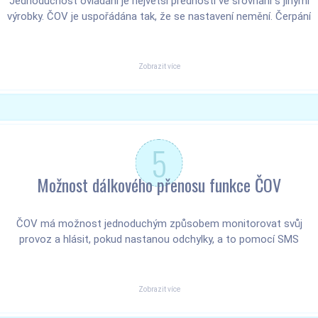
Jednoduchost ovládání je největší předností ve srovnání s jinými
výrobky. ČOV je uspořádána tak, že se nastavení nemění. Čerpání
odtoku a interních recyklů je založené na konstrukčních prvcích
čistírny, které využívají přebytečného vzduchu v aktivaci
a automaticky regulují průtoky dle výšky hladiny. Nemusíte nic
Zobrazit více
nastavovat, ani regulovat, stačí zapojit dmychadlo do zásuvky a
vše funguje.
5
Možnost dálkového přenosu funkce ČOV
ČOV má možnost jednoduchým způsobem monitorovat svůj
provoz a hlásit, pokud nastanou odchylky, a to pomocí SMS
zpráv zasílaných majiteli nebo více osobám. V praxi to vypadá
například tak, že dostanete SMS – „U vaší domovní ČOV přestalo
pracovat dmychadlo“.
Zobrazit více