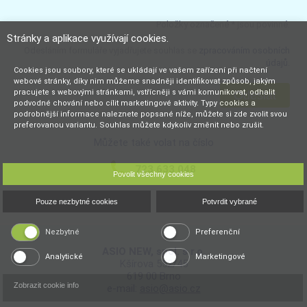
Your name *
Položky označené * jsou povinné.
Stránky a aplikace využívají cookies.
Odesláním formuláře vyjadřujete souhlas se
zpracováním osobních
údajů.
Cookies jsou soubory, které se ukládají ve vašem zařízení při načtení
webové stránky, díky nim můžeme snadněji identifikovat způsob, jakým
pracujete s webovými stránkami, vstřícněji s vámi komunikovat, odhalit
Odeslat
podvodné chování nebo cílit marketingové aktivity. Typy cookies a
podrobnější informace naleznete popsané níže, můžete si zde zvolit svou
preferovanou variantu. Souhlas můžete kdykoliv změnit nebo zrušit.
Můžete také volat na číslo
723 633 048
Povolit všechny cookies
Pouze nezbytné cookies
Potvrdit vybrané
Nezbytné
Preferenční
ASIO NEW, spol. s r.o.
Analytické
Marketingové
Kšírova 552/45
619 00 Brno
Zobrazit cookie info
e-mail:
asio@asio.cz