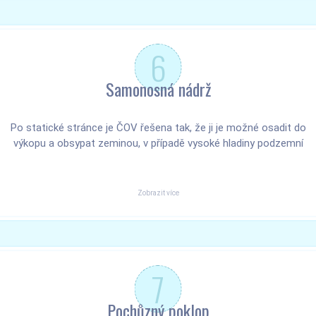
6
Samonosná nádrž
Po statické stránce je ČOV řešena tak, že ji je možné osadit do
výkopu a obsypat zeminou, v případě vysoké hladiny podzemní
vody je však nutné ji staticky zabezpečit proti vyplavání vztlakem
vody.
Zobrazit více
7
Pochůzný poklop